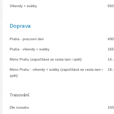
Víkendy + svátky
650
Doprava
Praha - pracovní den
490
Praha - víkendy + svátky
165
Mimo Prahu (započítává se cesta tam i zpět)
14,
Mimo Prahu - víkendy + svátky (započítává se cesta tam i
18,
zpět)
Trasování
Dle rozsahu
150