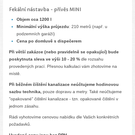
Fekální nástavba - přívěs MINI
Objem cca 1200 l
Minimální výška průjezdu
: 210 metrů (např. u
podzemních garáží)
Cena po domluvě s dispečerem
Při větší zakázce (nebo pravidelně se opakující) bude
poskytnuta sleva ve výši 10 - 20 %
dle rozsahu
provedených prací. Přesnou kalkulaci vám zhotovíme na
místě.
Při běžném číštění kanalizace neúčtujeme hodinovou
sazbu technika,
pouze dopravu a metry. Také neúčtujeme
"opakované" čištění kanalizace - tzn. opakované čištění v
jednom zásahu.
Rádi vyhotovíme cenovou nabídku dle Vašich konkrétních
požadavků.